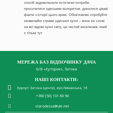
спосіб задовольнити естетичні потреби,
просочитися одеським колоритом, дізнатися цікаві
факти з історії цього краю. Обов’язково спробуйте
незвичайні страви одеської кухні – вони не схожі
на всі відомі кухні світу, це чистий ексклюзив, який
є тільки тут.
МЕРЕЖА БАЗ ВІДПОЧИНКУ ДАЧА
Б/В «Хуторок», Затока
НАШІ КОНТАКТИ:
Kурорт Затока (центр), вул.Лиманська, 18
+380 (50) 101 60 90
starodessa@ukr.net