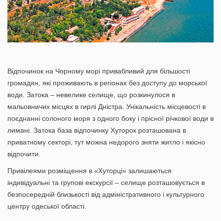
Відпочинок на Чорному морі привабливий для більшості
громадян, які проживають в регіонах без доступу до морської
води. Затока – невелике селище, що розкинулося в
мальовничих місцях в гирлі Дністра. Унікальність місцевості в
поєднанні солоного моря з одного боку і прісної річкової води в
лимані. Затока база відпочинку Хуторок розташована в
приватному секторі, тут можна недорого зняти житло і якісно
відпочити.
Привілеями розміщення в «Хуторці» залишаються
індивідуальні та групові екскурсії – селище розташовується в
безпосередній близькості від адміністративного і культурного
центру одеської області.