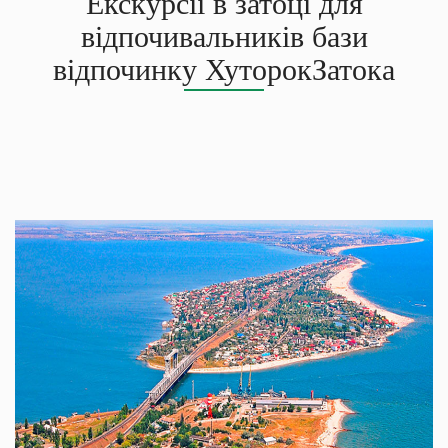
Екскурсії в затоці для
відпочивальників бази
відпочинку ХуторокЗатока