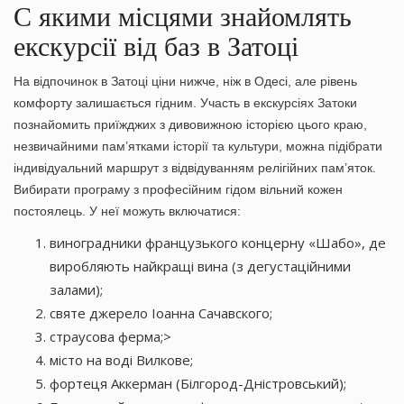
C якими місцями знайомлять
екскурсії від баз в Затоці
На
відпочинок в Затоці ціни
нижче, ніж в Одесі, але рівень
комфорту залишається гідним. Участь в екскурсіях Затоки
познайомить приїжджих з дивовижною історією цього краю,
незвичайними пам’ятками історії та культури, можна підібрати
індивідуальний маршрут з відвідуванням релігійних пам’яток.
Вибирати програму з професійним гідом вільний кожен
постоялець. У неї можуть включатися:
виноградники французького концерну «Шабо», де
виробляють найкращі вина (з дегустаційними
залами);
святе джерело Іоанна Сачавского;
страусова ферма;>
місто на воді Вилкове;
фортеця Аккерман (Білгород-Дністровський);