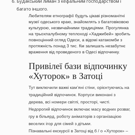
Будакський лиман з кефальним господарством і
багато іншого.
Любителям етнографії будуть цікаві різноманітні
музеї одеського краю, знайомлять з багатовіковою
культурою, незвичайними традиціями. Прогулянка
на трьохпалубному теплоході «Хаджибей» зробить
повноцінний огляд Одеси, а відомі катакомби з
протяжність понад 3 тис. Км залишать незабутнє
враження від проведеного в Одесі відпочинку.
Привілеї бази відпочинку
«Хуторок» в Затоці
Тут виключили важкі кам’яні стіни, орієнтуючись на
традиційний відпочинок. Корпуси виконані з
дерева, всі номери світлі, просторі, чисті.
Недорогий відпочинок включає масу водних розваг,
гру в більярд, роботу аніматорів з організацією
веселих ігор для сімей з дітьми.
Пізнавальні екскурсії в Затоці від б / о «Хуторок» –