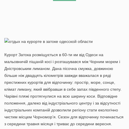
Курорт Затока розміщується в 60-ти км від Одеси на
мальовничій піщаній косі і розташувався між Чорним морем і
Дністровським лиманом. Дана пісочна смужка, довжиною
більше ніж двадцять кілометрів завжди вважалася в ряді
престижних курортів для відпочинку: простір, море, сонце,
клімат лиману, який ввібравши в себе запах південного степу.
Чарівні пляжі протягнулися на всю ширину коси. Відповідне
положення, далеко від індустріального центру і за відсутності
індустріальних компаній дозволили регіону стати екологічно
чистим місцем Чорномор’я. Сезон для відпочинку починається
з середини травня місяця і триває до середини вересня.