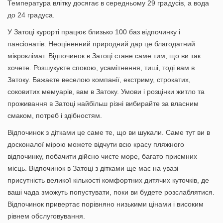
Температура влітку досягає в середньому 29 градусів, а вода
до 24 градуса.
У Затоці курорті працює близько 100 баз відпочинку і
пансіонатів. Неоціненний природний дар це благодатний
мікроклімат.
Відпочинок в Затоці
стане саме тим, що ви так
хочете. Розшукуєте спокою, усамітнення, тиші, тоді вам в
Затоку. Бажаєте веселою компанії, екстриму, строкатих,
соковитих мемуарів, вам в Затоку. Умови і розцінки житло та
проживання в Затоці найбільш різні вибирайте за власним
смаком, потреб і здібностям.
Відпочинок з дітками це саме те, що ви шукали. Саме тут ви в
досконалої мірою можете відчути всю красу пляжного
відпочинку, побачити дійсно чисте море, багато приємних
місць. Відпочинок в Затоці з дітками ще має на увазі
присутність великої кількості комфортних дитячих куточків, де
ваші чада зможуть попустувати, поки ви будете розслаблятися.
Відпочинок привертає порівняно низькими цінами і високим
рівнем обслуговування.