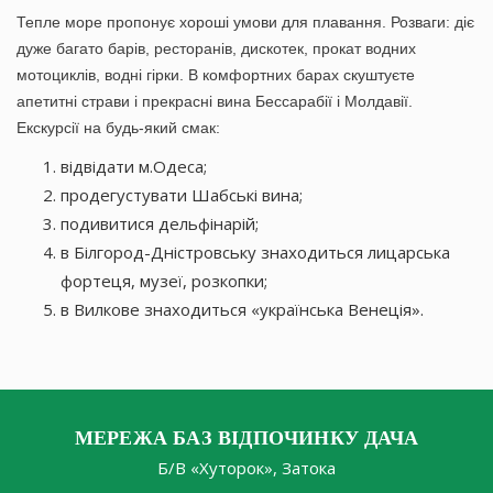
Тепле море пропонує хороші умови для плавання. Розваги: ​​діє
дуже багато барів, ресторанів, дискотек, прокат водних
мотоциклів, водні гірки. В комфортних барах скуштуєте
апетитні страви і прекрасні вина Бессарабії і Молдавії.
Екскурсії на будь-який смак:
відвідати м.Одеса;
продегустувати Шабські вина;
подивитися дельфінарій;
в Білгород-Дністровську знаходиться лицарська
фортеця, музеї, розкопки;
в Вилкове знаходиться «українська Венеція».
МЕРЕЖА БАЗ ВІДПОЧИНКУ ДАЧА
Б/В «Хуторок», Затока