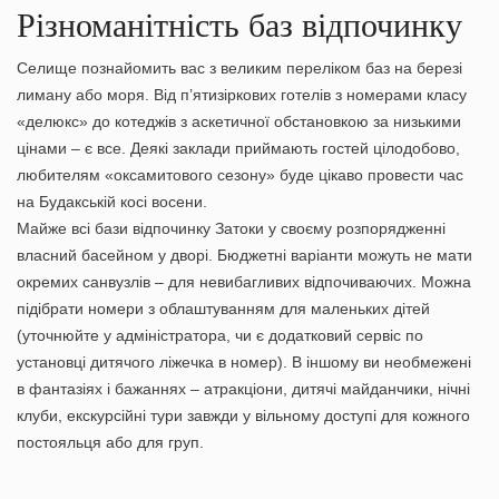
Різноманітність баз відпочинку
Селище познайомить вас з великим переліком баз на березі
лиману або моря. Від п’ятизіркових готелів з номерами класу
«делюкс» до котеджів з аскетичної обстановкою за низькими
цінами – є все. Деякі заклади приймають гостей цілодобово,
любителям «оксамитового сезону» буде цікаво провести час
на Будакській косі восени.
Майже всі бази відпочинку Затоки у своєму розпорядженні
власний басейном у дворі. Бюджетні варіанти можуть не мати
окремих санвузлів – для невибагливих відпочиваючих. Можна
підібрати номери з облаштуванням для маленьких дітей
(уточнюйте у адміністратора, чи є додатковий сервіс по
установці дитячого ліжечка в номер). В іншому ви необмежені
в фантазіях і бажаннях – атракціони, дитячі майданчики, нічні
клуби, екскурсійні тури завжди у вільному доступі для кожного
постояльця або для груп.