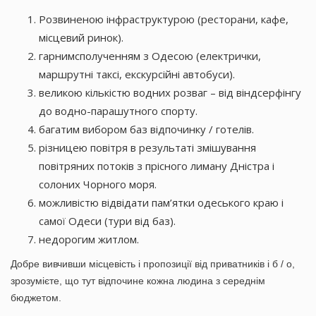
Розвиненою інфраструктурою (ресторани, кафе,
місцевий ринок).
гарнимсполученням з Одесою (електрички,
маршрутні таксі, екскурсійні автобуси).
великою кількістю водних розваг – від віндсерфінгу
до водно-парашутного спорту.
багатим вибором баз відпочинку / готелів.
різницею повітря в результаті змішування
повітряних потоків з прісного лиману Дністра і
солоних Чорного моря.
можливістю відвідати пам’ятки одеського краю і
самої Одеси (тури від баз).
недорогим житлом.
Добре вивчивши місцевість і пропозиції від приватників і б / о,
зрозумієте, що тут відпочине кожна людина з середнім
бюджетом.