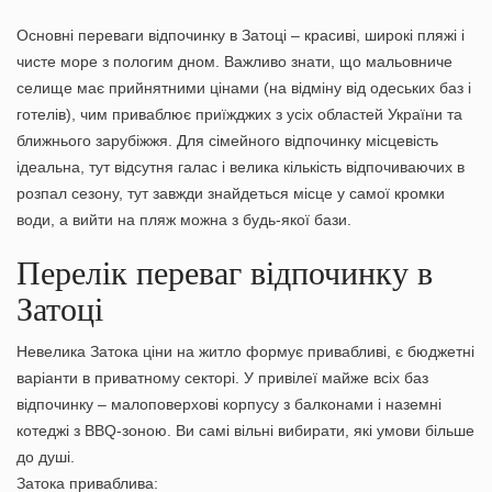
Основні переваги відпочинку в Затоці – красиві, широкі пляжі і
чисте море з пологим дном. Важливо знати, що мальовниче
селище має прийнятними цінами (на відміну від одеських баз і
готелів), чим приваблює приїжджих з усіх областей України та
ближнього зарубіжжя. Для сімейного відпочинку місцевість
ідеальна, тут відсутня галас і велика кількість відпочиваючих в
розпал сезону, тут завжди знайдеться місце у самої кромки
води, а вийти на пляж можна з будь-якої бази.
Перелік переваг відпочинку в
Затоці
Невелика
Затока ціни на житло
формує привабливі, є бюджетні
варіанти в приватному секторі. У привілеї майже всіх баз
відпочинку – малоповерхові корпусу з балконами і наземні
котеджі з BBQ-зоною. Ви самі вільні вибирати, які умови більше
до душі.
Затока приваблива: