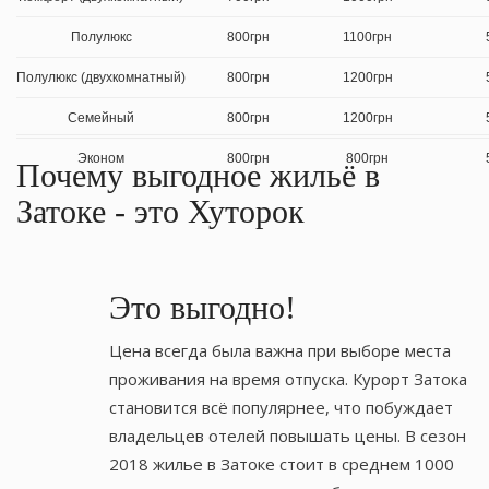
18м2 Вместимость: от 4 человек…
Кровати дву/односпальные Бытовая техника Wі-Fі
Полулюкс
800грн
1100грн
Телевизор Ванная комната Холодильник Площадь
Подробнее
ЗАБРОНИРОВАТЬ
Полулюкс (двухкомнатный)
800грн
1200грн
18м2 Вместимость 2-3 человека Номер…
Кровати двух / односпальные Бытовая техника Wі-Fі
Семейный
800грн
1200грн
Телевизор Ванная комната Холодильник Площадь
Подробнее
ЗАБРОНИРОВАТЬ
18м2 Вместимость: до…
Эконом
800грн
800грн
Почему выгодное жильё в
Затоке - это Хуторок
Подробнее
ЗАБРОНИРОВАТЬ
Это выгодно!
Цена всегда была важна при выборе места
проживания на время отпуска. Курорт Затока
становится всё популярнее, что побуждает
владельцев отелей повышать цены. В сезон
2018 жилье в Затоке стоит в среднем 1000