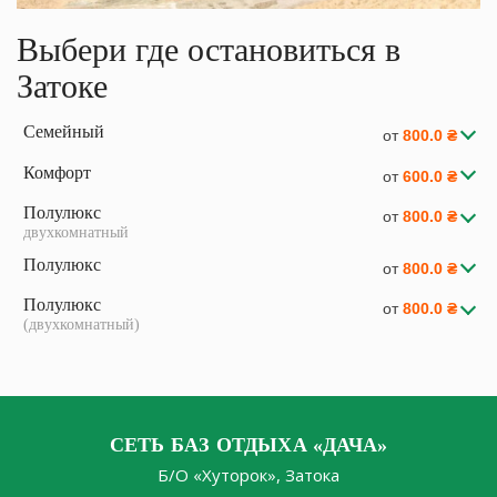
Выбери где остановиться в
Затоке
Семейный
от
800.0 ₴
Комфорт
от
600.0 ₴
Полулюкс
от
800.0 ₴
двухкомнатный
Полулюкс
от
800.0 ₴
Полулюкс
от
800.0 ₴
(двухкомнатный)
Кровати дву/односпальные Бытовая техника Wі-Fі
Телевизор Ванная комната Холодильник Площадь
СЕТЬ БАЗ ОТДЫХА «ДАЧА»
Кровати дву/односпальные Бытовая техника Wі-Fі
18м2 Вместимость: до 4 человек…
Б/О «Хуторок», Затока
Телевизор Ванная комната Холодильник Площадь