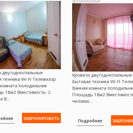
двухкомнатный
и дву/односпальные
Кровати дву/односпальные
 техника Wі-Fі Телевизор
Бытовая техника Wi-Fi Тел
 комната Холодильник
Ванная комната Холодильн
ь 18м2 Вместимость: 2
Площадь 18м2 Вместимость
ка В…
человек…
обнее
ЗАБРОНИРОВАТЬ
Подробнее
ЗАБРОНИ