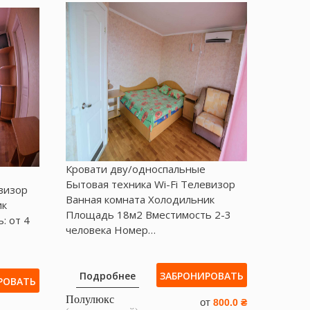
Кровати дву/односпальные
Бытовая техника Wі-Fі Телевизор
евизор
Ванная комната Холодильник
ик
Площадь 18м2 Вместимость 2-3
: от 4
человека Номер…
Подробнее
ЗАБРОНИРОВАТЬ
РОВАТЬ
Полулюкс
от
800.0 ₴