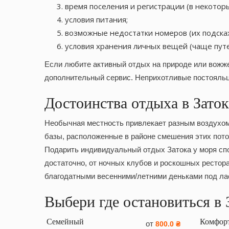
время поселения и регистрации (в некоторы
условия питания;
возможные недостатки номеров (их подска
условия хранения личных вещей (чаще пут
Если любите активный отдых на природе или вожже
дополнительный сервис. Неприхотливые постояльцы
Достоинства отдыха в Заток
Необычная местность привлекает разным воздухом и
базы, расположенные в районе смешения этих пото
Подарить индивидуальный отдых Затока у моря спо
достаточно, от ночных клубов и роскошных рестор
благодатными весенними/летними деньками под ла
Выбери где остановиться в 
Семейный
Комфор
от
800.0 ₴