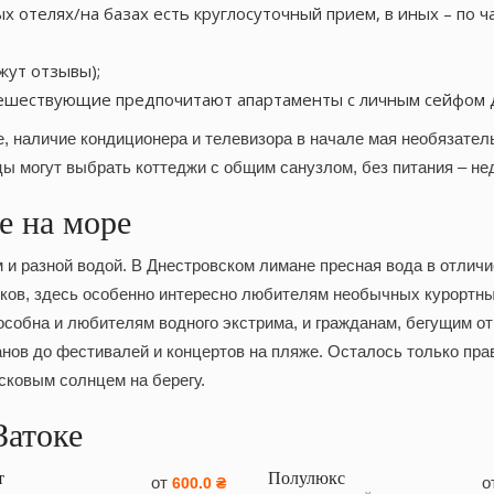
х отелях/на базах есть круглосуточный прием, в иных – по ча
жут отзывы);
ешествующие предпочитают апартаменты с личным сейфом д
, наличие кондиционера и телевизора в начале мая необязатель
 могут выбрать коттеджи с общим санузлом, без питания – не
е на море
 разной водой. В Днестровском лимане пресная вода в отличие 
ков, здесь особенно интересно любителям необычных курортны
собна и любителям водного экстрима, и гражданам, бегущим о
анов до фестивалей и концертов на пляже. Осталось только пра
сковым солнцем на берегу.
Затоке
т
Полулюкс
от
о
600.0 ₴