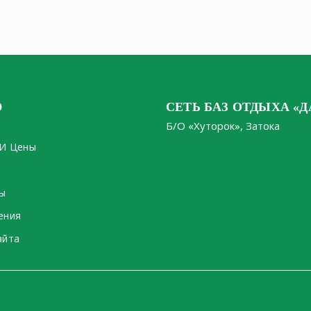
Ю
СЕТЬ БАЗ ОТДЫХА «Д
Б/О «Хуторок», Затока
И Цены
ы
ения
айта