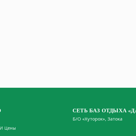
Ю
СЕТЬ БАЗ ОТДЫХА «Д
Б/О «Хуторок», Затока
И Цены