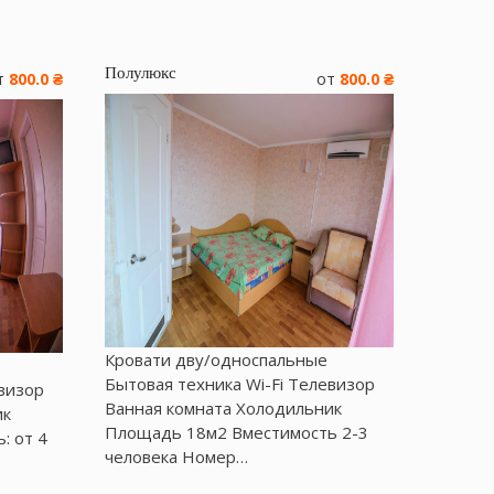
Полулюкс
т
от
800.0 ₴
800.0 ₴
Кровати дву/односпальные
Бытовая техника Wі-Fі Телевизор
евизор
Ванная комната Холодильник
ик
Площадь 18м2 Вместимость 2-3
: от 4
человека Номер…