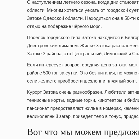
С наступлением летнего сезона, когда дни становя
области. Многим хотеться уехать от городской суе
Затоке Одесской области
. Находиться она в 50-ти
отдых на побережье чёрного моря.
Посёлок городского типа Затока находится в Белго
Днестровским лиманом. Жилье Затока расположено 
Затоке 3 района, это Центральный, Лиманский и С
Если интересует вопрос, средняя цена затока, можн
районе 500 грн за сутки. Это без питания, но можн
если желаете приобрести шезлонг и пляжный зонт, 
Курорт Затока очень разнообразен. Любители активн
теннисные корты, водные горки, кинотеатры и биб
пансионат предоставляют жилье в номерах, каменн
великолепный загар, приведет тело в тонус, прид
Вот что мы можем предложи