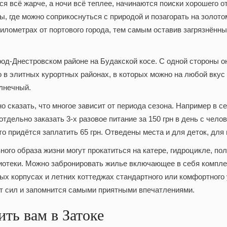
тся всё жарче, а ночи всё теплее, начинаются поиски хорошего
ты, где можно соприкоснуться с природой и позагорать на золо
 километрах от портового города, тем самым оставив загрязнён
род-Днестровском районе на Будакской косе. С одной стороны о
в элитных курортных районах, в которых можно на любой вкус
олнечный.
о сказать, что многое зависит от периода сезона. Например в с
о отдельно заказать 3-х разовое питание за 150 грн в день с че
то придётся заплатить 65 грн. Отведены места и для деток, для
ого образа жизни могут прокатиться на катере, гидроцикле, пол
лиотеки. Можно забронировать жилье включающее в себя комплек
ых корпусах и летних коттеджах стандартного или комфортного 
аст сил и запомнится самыми приятными впечатлениями.
ть вам в Затоке