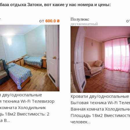
база отдыха Затоки
, вот какие у нас номера и цены:
т
Полулюкс
от
о
600.0 ₴
двухкомнатный
и дву/односпальные
Кровати дву/односпальные
 техника Wі-Fі Телевизор
Бытовая техника Wi-Fi Тел
 комната Холодильник
Ванная комната Холодильн
ь 18м2 Вместимость: 2
Площадь 18м2 Вместимость
ка В…
человек…