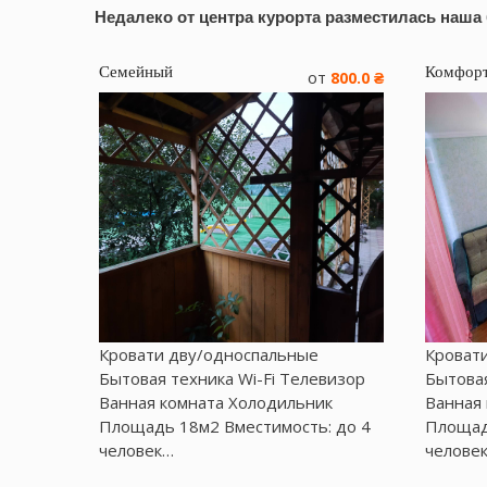
Недалеко от центра курорта разместилась наша
Семейный
Комфор
от
800.0 ₴
Кровати дву/односпальные
Кроват
Бытовая техника Wі-Fі Телевизор
Бытовая
Ванная комната Холодильник
Ванная
Площадь 18м2 Вместимость: до 4
Площад
человек…
челове