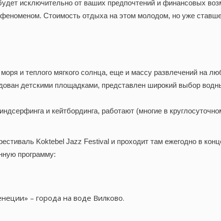
 будет исключительно от ваших предпочтений и финансовых возм
 феноменом. Стоимость отдыха на этом молодом, но уже ставше
 моря и теплого мягкого солнца, еще и массу развлечений на лю
удован детскими площадками, представлен широкий выбор водн
индсерфинга и кейтбординга, работают (многие в круглосуточно
тиваль Koktebel Jazz Festival и проходит там ежегодно в конце 
онную программу:
неции» – города на воде Вилково.