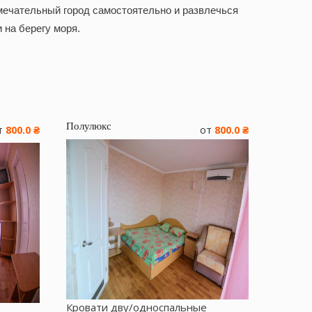
мечательный город самостоятельно и развлечься
 на берегу моря.
Полулюкс
т
от
800.0 ₴
800.0 ₴
Кровати дву/односпальные