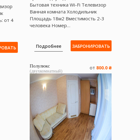
Бытовая техника Wі-Fі Телевизор
евизор
Ванная комната Холодильник
ик
Площадь 18м2 Вместимость 2-3
: от 4
человека Номер…
Подробнее
ЗАБРОНИРОВАТЬ
РОВАТЬ
Полулюкс
от
800.0 ₴
(двухкомнатный)