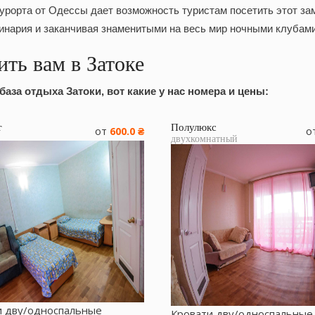
урорта от Одессы дает возможность туристам посетить этот за
инария и заканчивая знаменитыми на весь мир ночными клубами
ть вам в Затоке
база отдыха Затоки
, вот какие у нас номера и цены:
т
Полулюкс
от
о
600.0 ₴
двухкомнатный
и дву/односпальные
Кровати дву/односпальные